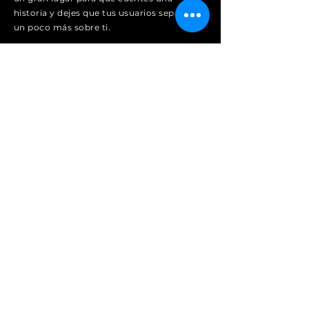
historia y dejes que tus usuarios sepan
un poco más sobre ti.
Soy un párrafo. Haga clic aquí para
agregar su propio texto y editarme. Es
fácil. Simplemente haga clic en "Editar
texto" o haga doble clic en mí para
agregar su propio contenido y realizar
cambios en la fuente.
Solicitar
Encendido
Contacto:
Tel: +
55-15-3327-5952