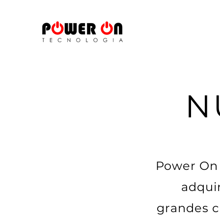
N
Power On 
adqui
grandes c