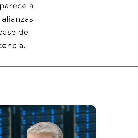
aparece a
 alianzas
base de
tencia.