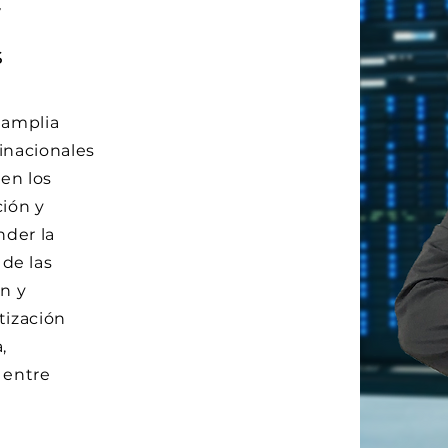
y
s
 amplia
inacionales
 en los
ción y
nder la
de las
n y
tización
,
 entre