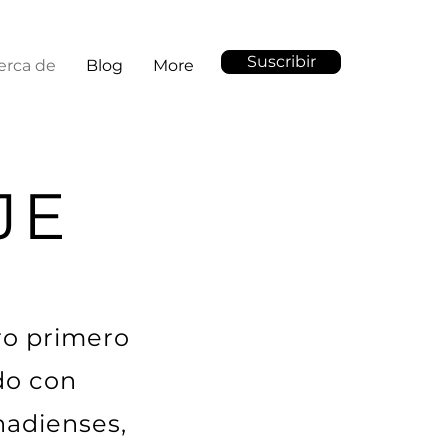
Suscribir
erca de
Blog
More
JE
ro primero
do con
nadienses,