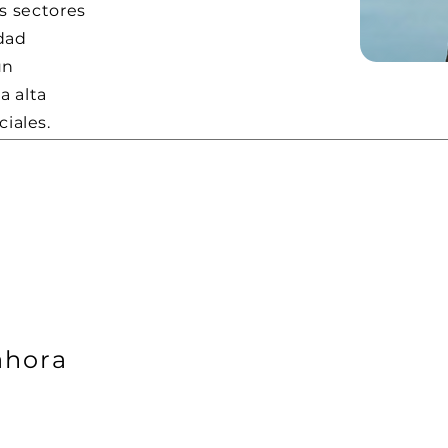
s sectores
dad
un
a alta
iales.
ahora