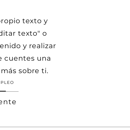
ropio texto y
itar texto" o
enido y realizar
ue cuentes una
 más sobre ti.
MPLEO
ente