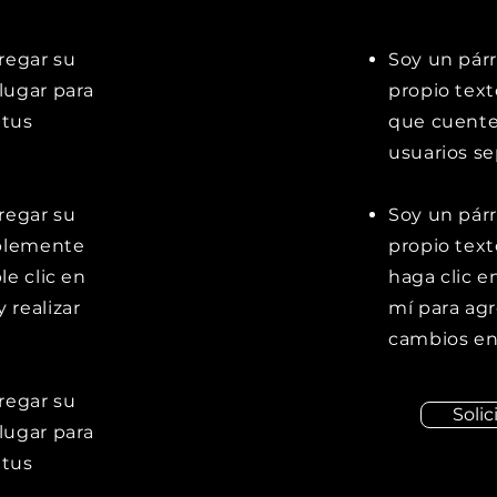
gregar su
Soy un párr
lugar para
propio text
 tus
que cuentes
usuarios se
gregar su
Soy un párr
mplemente
propio text
le clic en
haga clic e
 realizar
mí para agr
cambios en 
gregar su
Solic
lugar para
 tus