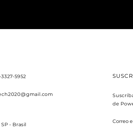
SUSCR
5-3327-5952
ech2020@gmail.com
Suscríba
de Powe
Correo e
SP - Brasil