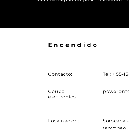
Encendido
Contacto:
Tel: + 55-1
Correo
poweront
electrónico
Localización:
Sorocaba - 
18017-250